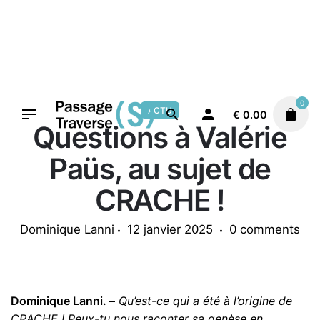
Skip
to
content
0
ACTU
€
0.00
Questions à Valérie
Paüs, au sujet de
CRACHE !
Dominique Lanni
12 janvier 2025
0 comments
Dominique Lanni. –
Qu’est-ce qui a été à l’origine de
CRACHE ! Peux-tu nous raconter sa genèse en