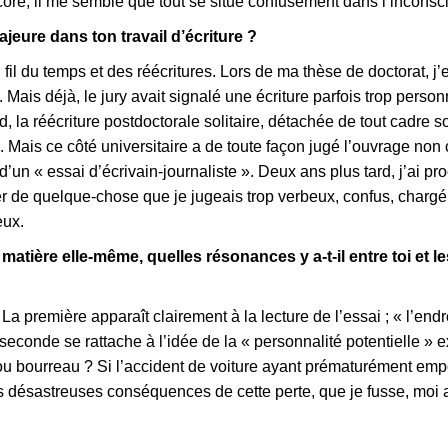
ore, il me semble que tout se situe confusément dans l’inconsci
jeure dans ton travail d’écriture ?
il du temps et des réécritures. Lors de ma thèse de doctorat, j’
 Mais déjà, le jury avait signalé une écriture parfois trop person
d, la réécriture postdoctorale solitaire, détachée de tout cadre s
e. Mais ce côté universitaire a de toute façon jugé l’ouvrage no
t d’un « essai d’écrivain-journaliste ». Deux ans plus tard, j’ai 
er de quelque-chose que je jugeais trop verbeux, confus, chargé, 
eux.
a matière elle-même, quelles résonances y a-t-il entre toi et l
a première apparaît clairement à la lecture de l’essai ; « l’endr
onde se rattache à l’idée de la « personnalité potentielle » e
e ou bourreau ? Si l’accident de voiture ayant prématurément em
es désastreuses conséquences de cette perte, que je fusse, moi a