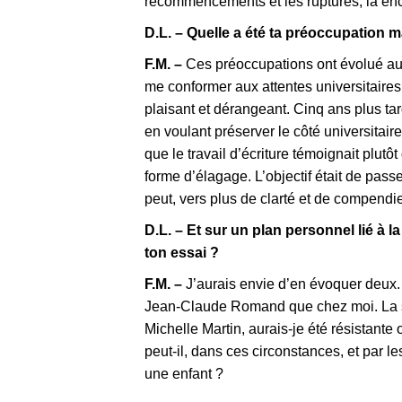
recommencements et les ruptures, là enc
D.L. – Quelle a été ta préoccupation ma
F.M. –
Ces préoccupations ont évolué au f
me conformer aux attentes universitaires.
plaisant et dérangeant. Cinq ans plus tar
en voulant préserver le côté universitair
que le travail d’écriture témoignait plutô
forme d’élagage. L’objectif était de pass
peut, vers plus de clarté et de compendi
D.L. – Et sur un plan personnel lié à l
ton essai ?
F.M. –
J’aurais envie d’en évoquer deux. L
Jean-Claude Romand que chez moi. La sec
Michelle Martin, aurais-je été résistant
peut-il, dans ces circonstances, et par l
une enfant ?