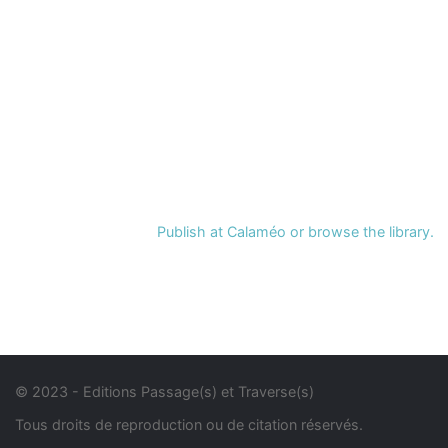
Publish
at
Calaméo
or
browse
the library.
© 2023 - Editions Passage(s) et Traverse(s)
Tous droits de reproduction ou de citation réservés.