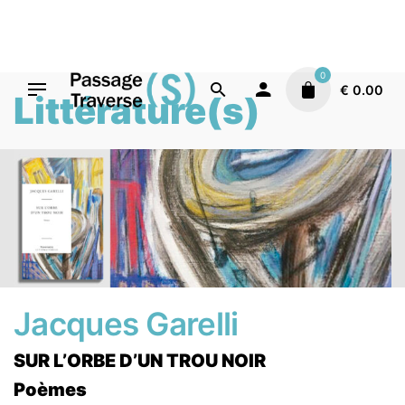
Skip
to
content
0
€
0.00
Littérature(s)
Jacques Garelli
SUR L’ORBE D’UN TROU NOIR
Poèmes