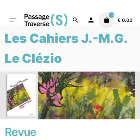
Skip
to
0
content
€
0.00
Les Cahiers J.-M.G.
Le Clézio
Revue