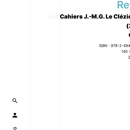
Re
Les Cahiers J.-M.G. Le Clézi
(
ISBN : 978-2-49
140 
2