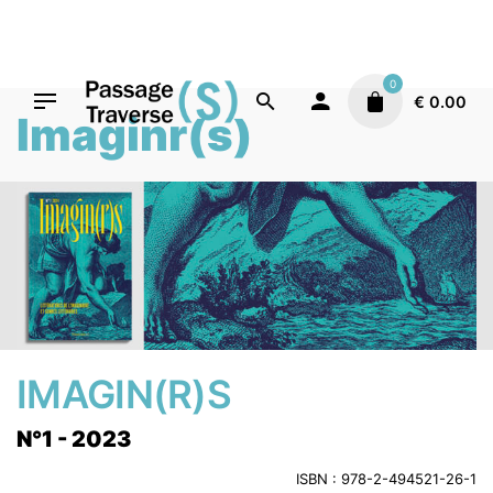
Skip
to
content
0
€
0.00
Imaginr(s)
IMAGIN(R)S
N°1 - 2023
ISBN : 978-2-494521-26-1