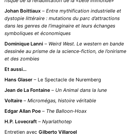
risque de la réhabilitation de la «bête immonde»
Johan Boittiaux
–
Entre mythification industrielle et
dystopie littéraire : mutations du parc d’attractions
dans les genres de l’imaginaire et leurs échanges
symboliques et économiques
Dominique Lanni
–
Weird West. Le western en bande
dessinée au prisme de la science-fiction, de l’onirisme
et des zombies
Et aussi…
Hans Glaser
– Le Spectacle de Nuremberg
Jean de La Fontaine
–
Un Animal dans la lune
Voltaire
–
Micromégas, histoire véritable
Edgar Allan Poe
–
The Balloon-Hoax
H.P. Lovecraft
–
Nyarlathotep
Entretien avec
Gilberto Villaroel