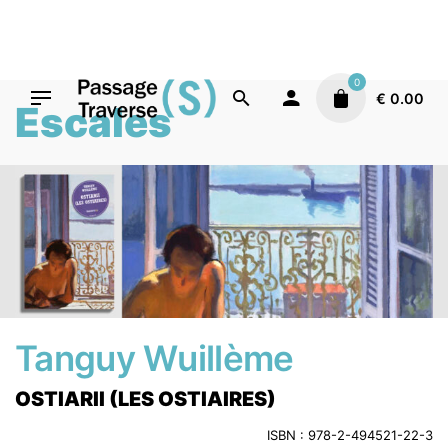
Skip
to
content
0
€
0.00
Escales
Tanguy Wuillème
OSTIARII (LES OSTIAIRES)
ISBN : 978-2-494521-22-3